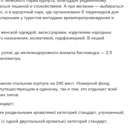
аться тишиной и спокойствием. А при желании — выбираться
с, и в курортный парк, где организовано 6 терренкуров для
пулярными у туристов методами времяпрепровождения и
, женской одеждой, аксессуарами, изделиями народных
го назначения, косметикой, парфюмерией. В пешей
 узлов: до железнодорожного вокзала Кисловодск — 2,5
километра.
ажном спальном корпусе на 240 мест. Номерной фонд
путешествующим в одиночку, так и тем, кто отдыхает всей
их типов:
андарт;
мя раздельными кроватями) категорий стандарт, улучшенный;
(с одной двуспальной кроватью) категорий стандарт,