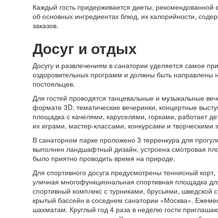
Каждый гость придерживается диеты, рекомендованной 
об основных ингредиентах блюд, их калорийности, содер
заказов.
Досуг и отдых
Досугу и развлечениям в санатории уделяется самое пр
оздоровительных программ и должны быть направлены н
постояльцев.
Для гостей проводятся танцевальные и музыкальные вече
формате 3D, тематические вечеринки, концертные высту
площадка с качелями, каруселями, горками, работает де
их играми, мастер-классами, конкурсами и творческими 
В санаторном парке проложено 3 терренкура для прогуло
выполнен ландшафтный дизайн, устроена смотровая пло
было приятно проводить время на природе.
Для спортивного досуга предусмотрены теннисный корт,
уличная многофункциональная спортивная площадка для
спортивный комплекс с турниками, брусьями, шведской 
крытый бассейн в соседнем санатории «Москва». Ежеме
шахматам. Круглый год 4 раза в неделю гости приглашаю