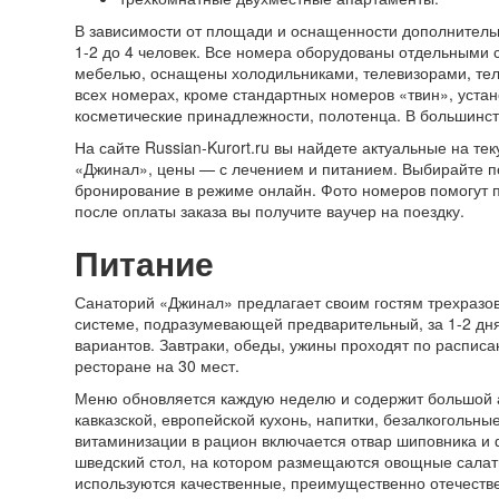
В зависимости от площади и оснащенности дополнител
1-2 до 4 человек. Все номера оборудованы отдельными 
мебелью, оснащены холодильниками, телевизорами, те
всех номерах, кроме стандартных номеров «твин», уста
косметические принадлежности, полотенца. В большинст
На сайте Russian-Kurort.ru вы найдете актуальные на те
«Джинал», цены — с лечением и питанием. Выбирайте п
бронирование в режиме онлайн. Фото номеров помогут 
после оплаты заказа вы получите ваучер на поездку.
Питание
Санаторий «Джинал» предлагает своим гостям трехразов
системе, подразумевающей предварительный, за 1-2 дн
вариантов. Завтраки, обеды, ужины проходят по расписа
ресторане на 30 мест.
Меню обновляется каждую неделю и содержит большой а
кавказской, европейской кухонь, напитки, безалкогольны
витаминизации в рацион включается отвар шиповника и 
шведский стол, на котором размещаются овощные салат
используются качественные, преимущественно отечест