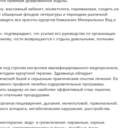
ются приемам дозированной ходьбы.
ну, массажный кабинет, косметолога, парикмахера, сходить на
 с обширным фондом литературы и периодики различной
 увидеть все красоты курортов Кавказских Минеральных Вод и
 подтверждают, что усилия его руководства по организации
 никому, гости возвращаются с отдыха довольными, полными
ся под строгим контролем квалифицированного медперсонала,
етодики курортной терапии. Здравница обладает
ической базой и серьезным практическим опытом лечения. Ее
овного профиля лечебно-оздоровительные программы.
ить каждому из них наиболее эффективный план терапии,
ми платными процедурами.
органов пищеварения, дыхания, мочеполовой, гормональной,
ьного аппарата, метаболические нарушения, расстройства
еотерапии, водо- и грязелечения: нарзанные, серные,
нные, аэрогидромассажные ванны, лечебные души,