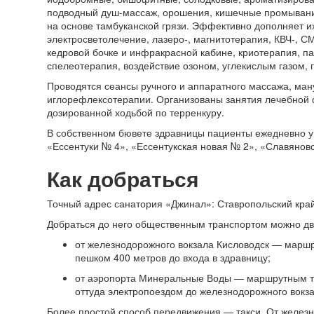
подводный душ-массаж, орошения, кишечные промывания
на основе тамбуканской грязи. Эффективно дополняет и
электросветолечение, лазеро-, магнитотерапия, КВЧ-, С
кедровой бочке и инфракрасной кабине, криотерапия, п
спелеотерапия, воздействие озоном, углекислым газом,
Проводятся сеансы ручного и аппаратного массажа, ман
иглорефлексотерапии. Организованы занятия лечебной ф
дозированной ходьбой по терренкуру.
В собственном бювете здравницы пациенты ежедневно 
«Ессентуки № 4», «Ессентукская новая № 2», «Славянов
Как добраться
Точный адрес санатория «Джинал»: Ставропольский край,
Добраться до него общественным транспортом можно дв
от железнодорожного вокзала Кисловодск — маршр
пешком 400 метров до входа в здравницу;
от аэропорта Минеральные Воды — маршрутным т
оттуда электропоездом до железнодорожного вокз
Более простой способ передвижения — такси. От железн