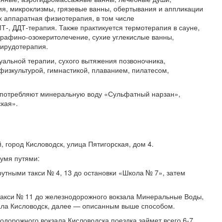
, микроклизмы, грязевые ванны, обертывания и аппликации
х аппаратная физиотерапия, в том числе
МТ-, ДДТ-терапия. Также практикуется термотерапия в сауне,
арафино-озокеритолечение, сухие углекислые ванны,
 гирудотерапия.
уальной терапии, сухого вытяжения позвоночника,
изкультурой, гимнастикой, плаванием, пилатесом,
употребляют минеральную воду «Сульфатный нарзан»,
ская».
 город Кисловодск, улица Пятигорская, дом 4.
умя путями:
утными такси № 4, 13 до остановки «Школа № 7», затем
акси № 11 до железнодорожного вокзала Минеральные Воды,
ала Кисловодск, далее — описанным выше способом.
одорожного вокзала Кисловодска поездка займет всего 6-7