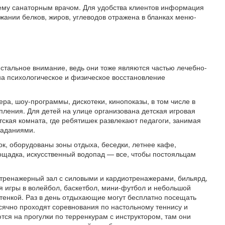
ему санаторным врачом. Для удобства клиентов информация
жании белков, жиров, углеводов отражена в бланках меню-
истальное внимание, ведь они тоже являются частью лечебно-
а психологическое и физическое восстановление
ра, шоу-программы, дискотеки, кинопоказы, в том числе в
пления. Для детей на улице организована детская игровая
тская комната, где ребятишек развлекают педагоги, занимая
заданиями.
к, оборудованы зоны отдыха, беседки, летнее кафе,
щадка, искусственный водопад — все, чтобы постояльцам
 тренажерный зал с силовыми и кардиотренажерами, бильярд,
 игры в волейбол, баскетбол, мини-футбол и небольшой
стенкой. Раз в день отдыхающие могут бесплатно посещать
сячно проходят соревнования по настольному теннису и
тся на прогулки по терренкурам с инструктором, там они