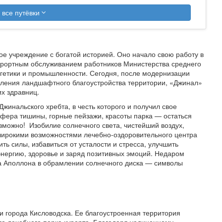
 все путёвки
е учреждение с богатой историей. Оно начало свою работу в
курортным обслуживанием работников Министерства среднего
ргетики и промышленности. Сегодня, после модернизации
вления ландшафтного благоустройства территории, «Джинал»
х здравниц.
инальского хребта, в честь которого и получил свое
сфера тишины, горные пейзажи, красоты парка — остаться
можно! Изобилие солнечного света, чистейший воздух,
широкими возможностями лечебно-оздоровительного центра
ть силы, избавиться от усталости и стресса, улучшить
энергию, здоровье и заряд позитивных эмоций. Недаром
а Аполлона в обрамлении солнечного диска — символы
и города Кисловодска. Ее благоустроенная территория
го лечебного парка курорта. Благодаря уединенному