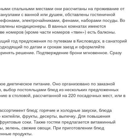
ьными спальными местами они рассчитаны на проживание от
санузлами с ванной или душем, обставлены гостиничной
лефонами, электрочайниками, фенами, наборами посуды. Во
новлены кондиционеры. В ванных комнатах имеются
ве номеров (кроме части номеров «твин») есть балконы.
кущий год предложения по путевкам в Кисловодск, в санаторий
одходящий по датам и срокам заезд и оформляйте
принять решение. Подтверждение брони мгновенное. Сразу
ое диетическое питание. Оно организовано по заказной
я, выбор постояльцами блюд из нескольких предложенных
нию в столовой, рассчитанной на 220 посадочных мест, или в
ссортимент блюд: горячие и холодные закуски, блюда
е коктейли, фрукты, десерты, выпечку. Для повышения
фруктовые соки. Также гостям предлагается витаминный
ы, зелень, свежие овощи. При приготовлении блюд
венные продукты.