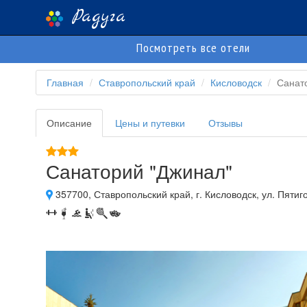
Радуга
Посмотреть все отели
Главная
Ставропольский край
Кисловодск
Санат
Описание
Цены и путевки
Отзывы
Санаторий "Джинал"
357700, Ставропольский край, г. Кисловодск, ул. Пятиго