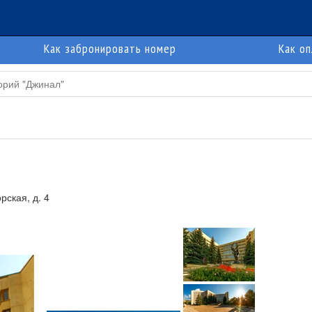
Как забронировать номер
Как о
орий "Джинал"
рская, д. 4