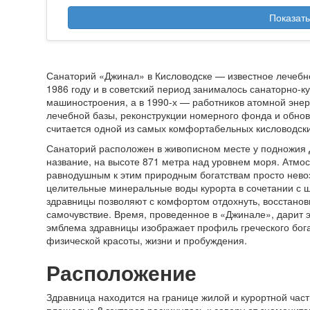
Показать
Санаторий «Джинал» в Кисловодске — известное лечебно
1986 году и в советский период занималось санаторно-
машиностроения, а в 1990-х — работников атомной эне
лечебной базы, реконструкции номерного фонда и обно
считается одной из самых комфортабельных кисловодски
Санаторий расположен в живописном месте у подножия Дж
название, на высоте 871 метра над уровнем моря. Атмо
равнодушным к этим природным богатствам просто невоз
целительные минеральные воды курорта в сочетании с 
здравницы позволяют с комфортом отдохнуть, восстанови
самочувствие. Время, проведенное в «Джинале», дарит 
эмблема здравницы изображает профиль греческого бог
физической красоты, жизни и пробуждения.
Расположение
Здравница находится на границе жилой и курортной част
площадью 8 гектаров раскинулась к северу от знаменито