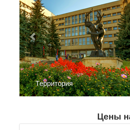
Территори
Цены н