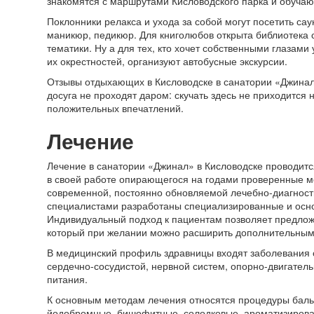
знакомятся с маршрутами Кисловодского парка и обуча
Поклонники релакса и ухода за собой могут посетить сау
маникюр, педикюр. Для книголюбов открыта библиотека
тематики. Ну а для тех, кто хочет собственными глазами
их окрестностей, организуют автобусные экскурсии.
Отзывы отдыхающих в Кисловодске в санатории «Джинал»
досуга не проходят даром: скучать здесь не приходится
положительных впечатлений.
Лечение
Лечение в санатории «Джинал» в Кисловодске проводит
в своей работе опирающегося на годами проверенные м
современной, постоянно обновляемой лечебно-диагност
специалистами разработаны специализированные и осн
Индивидуальный подход к пациентам позволяет предлож
который при желании можно расширить дополнительны
В медицинский профиль здравницы входят заболевания 
сердечно-сосудистой, нервной систем, опорно-двигател
питания.
К основным методам лечения относятся процедуры бальн
йодобромные, бишофитные, солодковые, ароматизирова