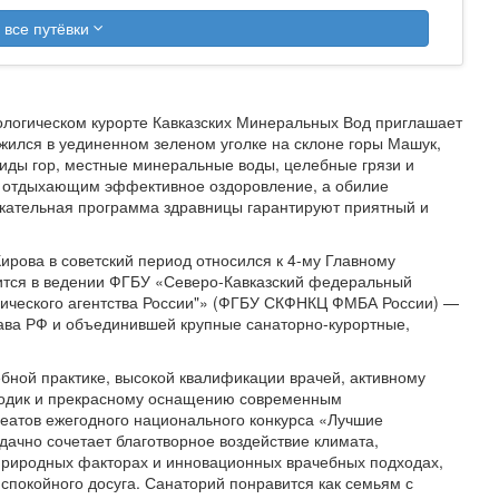
 все путёвки
ологическом курорте Кавказских Минеральных Вод приглашает
ожился в уединенном зеленом уголке на склоне горы Машук,
виды гор, местные минеральные воды, целебные грязи и
 отдыхающим эффективное оздоровление, а обилие
екательная программа здравницы гарантируют приятный и
Кирова в советский период относился к 4-му Главному
ится в ведении ФГБУ «Северо-Кавказский федеральный
гического агентства России"» (ФГБУ СКФНКЦ ФМБА России) —
рава РФ и объединившей крупные санаторно-курортные,
бной практике, высокой квалификации врачей, активному
тодик и прекрасному оснащению современным
еатов ежегодного национального конкурса «Лучшие
ачно сочетает благотворное воздействие климата,
риродных факторах и инновационных врачебных подходах,
спокойного досуга. Санаторий понравится как семьям с