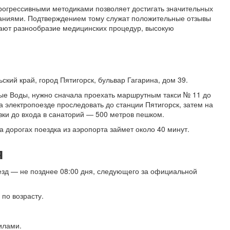
рогрессивными методиками позволяет достигать значительных
ваниями. Подтверждением тому служат положительные отзывы
ечают разнообразие медицинских процедур, высокую
кий край, город Пятигорск, бульвар Гагарина, дом 39.
ые Воды, нужно сначала проехать маршрутным такси № 11 до
 электропоезде проследовать до станции Пятигорск, затем на
вки до входа в санаторий — 500 метров пешком.
а дорогах поездка из аэропорта займет около 40 минут.
я
езд — не позднее 08:00 дня, следующего за официальной
по возрасту.
илами.