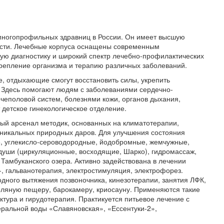
 многопрофильных здравниц в России. Он имеет высшую
ости. Лечебные корпуса оснащены современным
ю диагностику и широкий спектр лечебно-профилактических
крепление организма и терапию различных заболеваний.
е, отдыхающие смогут восстановить силы, укрепить
 Здесь помогают людям с заболеваниями сердечно-
очеполовой систем, болезнями кожи, органов дыхания,
детское гинекологическое отделение.
ый арсенал методик, основанных на климатотерапии,
уникальных природных даров. Для улучшения состояния
, углекисло-сероводородные, йодобромные, жемчужные,
души (циркуляционные, восходящие, Шарко), гидромассаж,
Тамбуканского озера. Активно задействована в лечении
-, гальванотерапия, электростимуляция, электрофорез.
дного вытяжения позвоночника, кинезотерапии, занятия ЛФК,
ляную пещеру, барокамеру, криосауну. Применяются такие
ктура и гирудотерапия. Практикуется питьевое лечение с
ральной воды «Славяновская», «Ессентуки-2»,