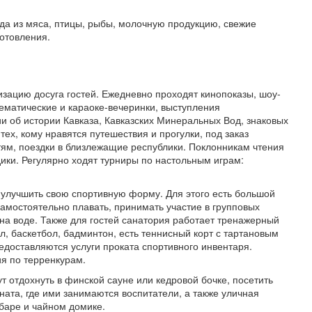
а из мяса, птицы, рыбы, молочную продукцию, свежие
готовления.
изацию досуга гостей. Ежедневно проходят кинопоказы, шоу-
ематические и караоке-вечеринки, выступления
и об истории Кавказа, Кавказских Минеральных Вод, знаковых
тех, кому нравятся путешествия и прогулки, под заказ
ям, поездки в близлежащие республики. Поклонникам чтения
ики. Регулярно ходят турниры по настольным играм:
улучшить свою спортивную форму. Для этого есть большой
амостоятельно плавать, принимать участие в групповых
 на воде. Также для гостей санатория работает тренажерный
, баскетбол, бадминтон, есть теннисный корт с тартановым
едоставляются услуги проката спортивного инвентаря.
я по терренкурам.
 отдохнуть в финской сауне или кедровой бочке, посетить
ната, где ими занимаются воспитатели, а также уличная
 баре и чайном домике.