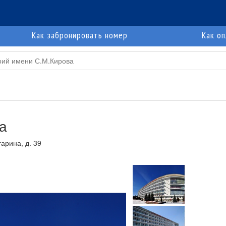
Как забронировать номер
Как о
рий имени С.М.Кирова
а
арина, д. 39