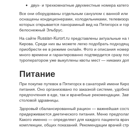
двух- и трехкомнатные двухместные номера катего
Все они оборудованы отдельным санузлом с ванной или
оснащены кондиционерами, холодильниками, телевизор
которых открывается панорамный вид на Пятигорск и гор
белоснежный Эльбрус.
На сайте Russian-Kurort.ru представлены актуальные на
Кирова. Среди них вы можете легко подобрать подходящу
приобрести ее в режиме онлайн. Фото и описания номер
много времени и гарантированно подтвердится сразу по
туроператором уже выкуплены квоты мест — никаких доп
Питание
При покупке путевок в Пятигорск в санаторий имени Кир
питания. Оно организовано по заказной системе, удобн
предпочтения в еде, так и врачебные рекомендации. За
столовой здравницы.
Здоровый сбалансированный рацион — важнейшая соста
придерживаются диетического питания. Меню предполага
Какого именно — определяет для каждого пациента врач-
комплекции, общих показаний. Рекомендации врачей стр