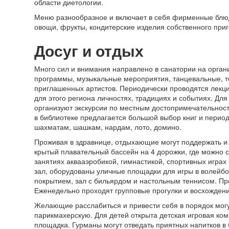
области диетологии.
Меню разнообразное и включает в себя фирменные блюд
овощи, фрукты, кондитерские изделия собственного при
Досуг и отдых
Много сил и внимания направлено в санатории на орган
программы, музыкальные мероприятия, танцевальные, т
приглашенных артистов. Периодически проводятся лекци
для этого региона личностях, традициях и событиях. Для 
организуют экскурсии по местным достопримечательност
в библиотеке предлагается большой выбор книг и период
шахматам, шашкам, нардам, лото, домино.
Проживая в здравнице, отдыхающие могут поддержать и 
крытый плавательный бассейн на 4 дорожки, где можно с
занятиях аквааэробикой, гимнастикой, спортивных играх
зал, оборудованы уличные площадки для игры в волейбол
покрытием, зал с бильярдом и настольным теннисом. Пр
Еженедельно проходят групповые прогулки и восхождени
Желающие расслабиться и привести себя в порядок могут
парикмахерскую. Для детей открыта детская игровая ком
площадка. Гурманы могут отведать приятных напитков в