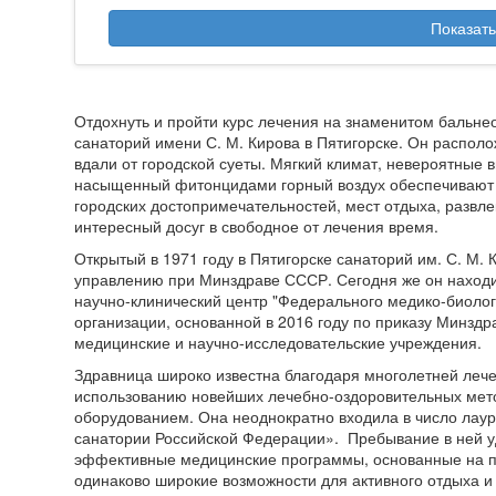
Показать
Отдохнуть и пройти курс лечения на знаменитом бальне
санаторий имени С. М. Кирова в Пятигорске. Он распол
вдали от городской суеты. Мягкий климат, невероятные 
насыщенный фитонцидами горный воздух обеспечивают
городских достопримечательностей, мест отдыха, развл
интересный досуг в свободное от лечения время.
Открытый в 1971 году в Пятигорске санаторий им. С. М. 
управлению при Минздраве СССР. Сегодня же он наход
научно-клинический центр "Федерального медико-биоло
организации, основанной в 2016 году по приказу Минзд
медицинские и научно-исследовательские учреждения.
Здравница широко известна благодаря многолетней лече
использованию новейших лечебно-оздоровительных ме
оборудованием. Она неоднократно входила в число лаур
санатории Российской Федерации». Пребывание в ней уд
эффективные медицинские программы, основанные на п
одинаково широкие возможности для активного отдыха и 