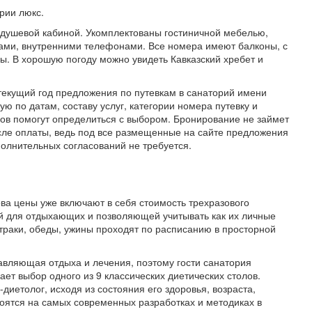
рии люкс.
 душевой кабиной. Укомплектованы гостиничной мебелью,
ами, внутренними телефонами. Все номера имеют балконы, с
ы. В хорошую погоду можно увидеть Кавказский хребет и
 текущий год предложения по путевкам в санаторий имени
ю по датам, составу услуг, категории номера путевку и
ов помогут определиться с выбором. Бронирование не займет
сле оплаты, ведь под все размещенные на сайте предложения
олнительных согласований не требуется.
ова цены уже включают в себя стоимость трехразового
ой для отдыхающих и позволяющей учитывать как их личные
втраки, обеды, ужины проходят по расписанию в просторной
вляющая отдыха и лечения, поэтому гости санатория
ет выбор одного из 9 классических диетических столов.
диетолог, исходя из состояния его здоровья, возраста,
оятся на самых современных разработках и методиках в