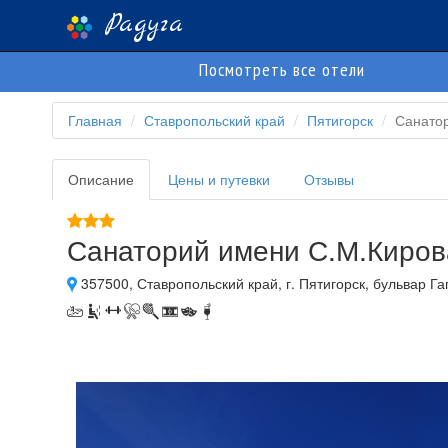
Радуга
Посмотреть все отели
Главная
Ставропольский край
Пятигорск
Санато
Описание
Цены и путевки
Отзывы
Санаторий имени С.М.Киров
357500, Ставропольский край, г. Пятигорск, бульвар Гаг