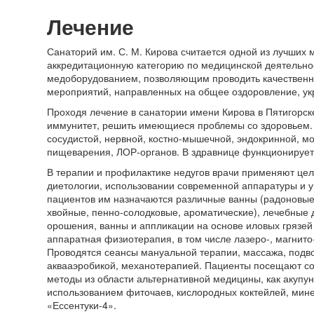
Лечение
Санаторий им. С. М. Кирова считается одной из лучших
аккредитационную категорию по медицинской деятельн
медоборудованием, позволяющим проводить качественну
мероприятий, направленных на общее оздоровление, у
Проходя лечение в санатории имени Кирова в Пятигорск
иммунитет, решить имеющиеся проблемы со здоровьем.
сосудистой, нервной, костно-мышечной, эндокринной, м
пищеварения, ЛОР-органов. В здравнице функционирует 
В терапии и профилактике недугов врачи применяют цел
диетологии, использовании современной аппаратуры и 
пациентов им назначаются различные ванны (радоновые
хвойные, пенно-солодковые, ароматические), лечебные 
орошения, ванны и аппликации на основе иловых грязей 
аппаратная физиотерапия, в том числе лазеро-, магнито
Проводятся сеансы мануальной терапии, массажа, подво
аквааэробикой, механотерапией. Пациенты посещают со
методы из области альтернативной медицины, как акупун
использованием фиточаев, кислородных коктейлей, мине
«Ессентуки-4».