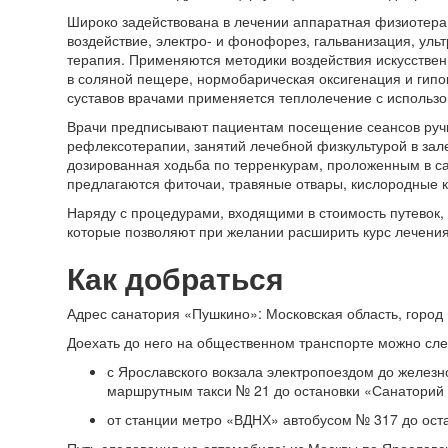
Широко задействована в лечении аппаратная физиотерап
воздействие, электро- и фонофорез, гальванизация, уль
терапия. Применяются методики воздействия искусстве
в соляной пещере, нормобарическая оксигенация и гипо
суставов врачами применяется теплолечение с использ
Врачи предписывают пациентам посещение сеансов ручн
рефлексотерапии, занятий лечебной физкультурой в зале
дозированная ходьба по терренкурам, проложенным в 
предлагаются фиточаи, травяные отвары, кислородные к
Наряду с процедурами, входящими в стоимость путевок,
которые позволяют при желании расширить курс лечения
Как добраться
Адрес санатория «Пушкино»: Московская область, город
Доехать до него на общественном транспорте можно с
с Ярославского вокзала электропоездом до железн
маршрутным такси № 21 до остановки «Санаторий 
от станции метро «ВДНХ» автобусом № 317 до ост
Путь следования на автомобиле: из Москвы по Ярославск