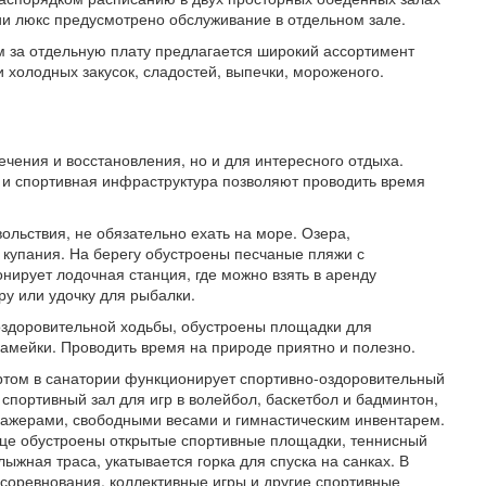
ии люкс предусмотрено обслуживание в отдельном зале.
ям за отдельную плату предлагается широкий ассортимент
и холодных закусок, сладостей, выпечки, мороженого.
чения и восстановления, но и для интересного отдыха.
 и спортивная инфраструктура позволяют проводить время
ольствия, не обязательно ехать на море. Озера,
купания. На берегу обустроены песчаные пляжи с
нирует лодочная станция, где можно взять в аренду
ру или удочку для рыбалки.
оздоровительной ходьбы, обустроены площадки для
амейки. Проводить время на природе приятно и полезно.
ртом в санатории функционирует спортивно-оздоровительный
спортивный зал для игр в волейбол, баскетбол и бадминтон,
ажерами, свободными весами и гимнастическим инвентарем.
ице обустроены открытые спортивные площадки, теннисный
лыжная траса, укатывается горка для спуска на санках. В
 соревнования, коллективные игры и другие спортивные