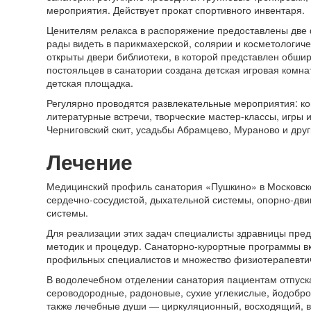
мероприятия. Действует прокат спортивного инвентаря.
Ценителям релакса в распоряжение предоставлены две ф
рады видеть в парикмахерской, солярии и косметологиче
открыты двери библиотеки, в которой представлен обши
постояльцев в санатории создана детская игровая комна
детская площадка.
Регулярно проводятся развлекательные мероприятия: ко
литературные встречи, творческие мастер-классы, игры 
Черниговский скит, усадьбы Абрамцево, Мураново и дру
Лечение
Медицинский профиль санатория «Пушкино» в Московск
сердечно-сосудистой, дыхательной системы, опорно-дви
системы.
Для реализации этих задач специалисты здравницы пре
методик и процедур. Санаторно-курортные программы в
профильных специалистов и множество физиотерапевтич
В водолечебном отделении санатория пациентам отпус
сероводородные, радоновые, сухие углекислые, йодобр
также лечебные души — циркуляционный, восходящий, 