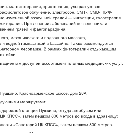
ия: магнитотерапия, криотерапия, ультразвуковое
трафиолетовое облучение, электросон, СМТ-, СМВ-, КУФ-
нно измененной воздушной средой — ингаляции, галотерапия
кситерапия. При лечении заболеваний позвоночника и
ованием грязей и фангопарафина.
ого, механического и подводного массажа,
 и водной гимнастикой в бассейне. Также рекомендуется
санаторном лесопарке. В рамках фитотерапии отдыхающим
октейли.
 пациентам доступен ассортимент платных медицинских услуг,
.
 Пушкино, Красноармейское шоссе, дом 28А.
ледующими маршрутами:
одорожной станции Пушкино, оттуда автобусом или
ЦК КПСС», затем пешком 800 метров до входа в здравницу;
ановки «Санаторий ЦК КПСС», затем пешком 800 метров.
ому шоссе до 34-го километра трассы, затем поворот