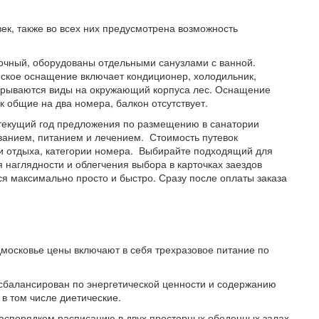
ек, также во всех них предусмотрена возможность
лочный, оборудованы отдельными санузлами с ванной.
ское оснащение включает кондиционер, холодильник,
ткрываются виды на окружающий корпуса лес. Оснащение
 общие на два номера, балкон отсутствует.
а текущий год предложения по размещению в санатории
ванием, питанием и лечением. Стоимость путевок
ти отдыха, категории номера. Выбирайте подходящий для
я наглядности и облегчения выбора в карточках заездов
 максимально просто и быстро. Сразу после оплаты заказа
московье цены включают в себя трехразовое питание по
сбалансирован по энергетической ценности и содержанию
в том числе диетические.
аспорядком расписанию в двух просторных обеденных залах