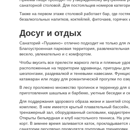
санаторной столовой. Для постояльцев номеров категор
Также на первом этаже столовой работает бар, где гост
безалкогольных напитков, коктейлей, фиточаев, горячих 
Досуг и отдых
Санаторий «Пушкино» отлично подходит не только для ле
Благоустроенная парковая территория, развлекательная
весело, увлекательно и с комфортом.
Чтобы вкусить все прелести жаркого лета и пляжные удов
расположенные на территории здравницы, пригодны для 
шезлонгами, раздевалкой и теневыми навесами. Функцио
катамаран или лодку для романтической прогулки по озе
В лесу проложено множество тропинок и терренкур для 
приготовления шашлыка и барбекю, уютные беседки и ск
Для поддержания здорового образа жизни и занятий спо
комплекс. В нем имеется крытый плавательный бассейн, 
тренажерный зал, оборудованный силовыми, кардиотрен
Открыты бильярдная и клуб настольного тенниса. На ул
корт. В зимнее время заливается каток, прокладывается 
санатории регулярно проводятся групповые тренировки,