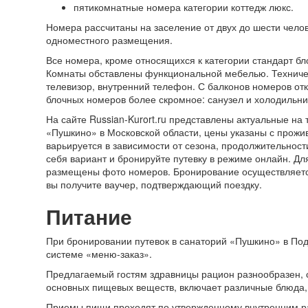
пятикомнатные номера категории коттедж люкс.
Номера рассчитаны на заселение от двух до шести челов
одноместного размещения.
Все номера, кроме относящихся к категории стандарт б
Комнаты обставлены функциональной мебелью. Техниче
телевизор, внутренний телефон. С балконов номеров о
блочных номеров более скромное: санузел и холодильник
На сайте Russian-Kurort.ru представлены актуальные н
«Пушкино» в Московской области, цены указаны с прожи
варьируется в зависимости от сезона, продолжительнос
себя вариант и бронируйте путевку в режиме онлайн. Дл
размещены фото номеров. Бронирование осуществляется
вы получите ваучер, подтверждающий поездку.
Питание
При бронировании путевок в санаторий «Пушкино» в Под
системе «меню-заказ».
Предлагаемый гостям здравницы рацион разнообразен, 
основных пищевых веществ, включает различные блюда, 
Приемы пищи проходят по утвержденному внутренним р