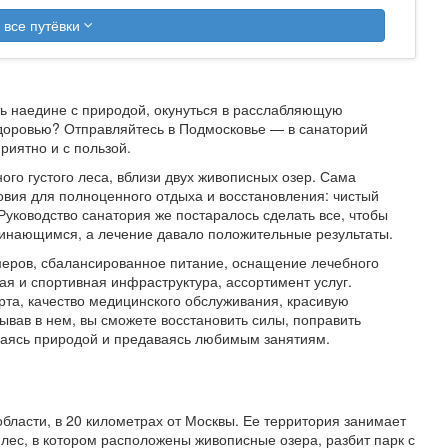
 все путёвки
ть наедине с природой, окунуться в расслабляющую
доровью? Отправляйтесь в Подмосковье — в санаторий
риятно и с пользой.
го густого леса, вблизи двух живописных озер. Сама
овия для полноценного отдыха и восстановления: чистый
уководство санатория же постаралось сделать все, чтобы
инающимся, а лечение давало положительные результаты.
меров, сбалансированное питание, оснащение лечебного
я и спортивная инфраструктура, ассортимент услуг.
та, качество медицинского обслуживания, красивую
вав в нем, вы сможете восстановить силы, поправить
ждаясь природой и предаваясь любимым занятиям.
бласти, в 20 километрах от Москвы. Ее территория занимает
лес, в котором расположены живописные озера, разбит парк с