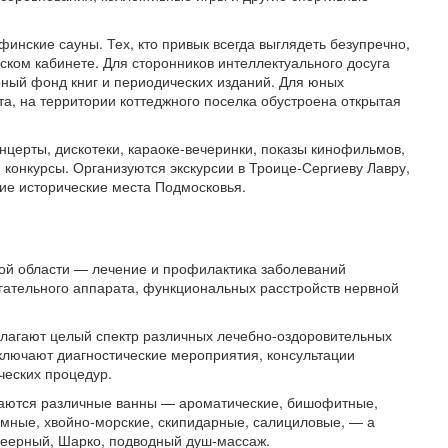
инские сауны. Тех, кто привык всегда выглядеть безупречно,
ском кабинете. Для сторонников интеллектуального досуга
рный фонд книг и периодических изданий. Для юных
та, на территории коттеджного поселка обустроена открытая
нцерты, дискотеки, караоке-вечеринки, показы кинофильмов,
и конкурсы. Организуются экскурсии в Троице-Сергиеву Лавру,
гие исторические места Подмосковья.
ой области — лечение и профилактика заболеваний
гательного аппарата, функциональных расстройств нервной
длагают целый спектр различных лечебно-оздоровительных
ключают диагностические мероприятия, консультации
еских процедур.
каются различные ванны — ароматические, бишофитные,
омные, хвойно-морские, скипидарные, салициловые, — а
веерный, Шарко, подводный душ-массаж.