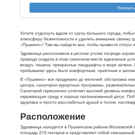
Показать
Хотите отдохнуть вдали от суеты большого города, побы
атмосферу безмятежности и уделить внимание своему з
«Пушкино»! Там вы найдете все, чтобы провести отпуск п
Здравница расположена в уютном уголке посреди огромно
природа создала в этом сказочном месте идеальные усл
воздух, тишина, прекрасные ландшафты и море зелени. Р
пребывание здесь было комфортным, приятным и запом
В «Пушкино» все продумано до мелочей: обстановка но
центра, санаторно-курортные программы, развлекательна
Санаторий гармонично сочетает высокий уровень комфор
окружающую среду и хорошо организованный досуг. Побы
здоровье и просто расслабиться душой и телом, насла
Расположение
Здравница находится в Пушкинском районе Московской о
площадь 210 гектаров и представляет собой смешанный 