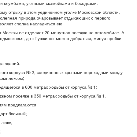
и клумбами, уютными скамейками и беседками.
ому отдыху в этом уединенном уголке Московской области,
колепная природа очаровывает отдыхающих с первого
воляет сполна насладиться ею.
т Москвы ее отделяет 20-минутная поездка на автомобиле. А
Подмосковья, до «Пушкино» можно добраться, минуя пробки.
да зданий:
жного корпуса № 2, соединенных крытыми переходами между
комплексом;
одящегося в 600 метрах ходьбы от корпуса № 1;
джном поселке в 350 метрах ходьбы от корпуса № 1.
тям предлагаются:
дарт блочный;
 люкс;
;