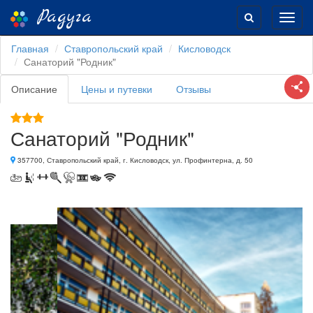
Радуга
Toggl
navig
Главная
Ставропольский край
Кисловодск
Санаторий "Родник"
Описание
Цены и путевки
Отзывы
Санаторий "Родник"
357700, Ставропольский край, г. Кисловодск, ул. Профинтерна, д. 50