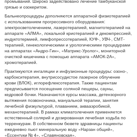
промываний. Широко задействовано лечение тамбуканской
грязью и озокеритом.
Бальнеопроцедуры дополняются аппаратной физиотерапией
с использованием прогрессивного оборудования:
электросветолечением, лазеротерапией, магнитотерапией на
аппарате «АЛМА», локальной криотерапией и декомпрессией,
индуктотермией, лимфопрессотерапией, КУФ-, УВЧ-, СМТ-
терапией, гинекологическими и урологическими процедурами
на аппаратах «Андро-Гин», «Матрикс-Уролог», мониторной
очисткой кишечника с помощью аппарата «АМОК-2А»,
хромотерапией.
Практикуются ингаляции и инфузионные процедуры: озоно-,
карбокситерапия, внутрисосудистое лазерное облучение
крови (ВЛОК), иглорефлексотерапия. Также пациентам
предписывается посещение соляной пещеры, сауны,
кедровой бочки. Назначаются курсы массажа, детензорного
вытяжения позвоночника, мануальной терапии, занятия
лечебной физкультурой, плаванием, аквааэробикой,
механотерапией. В рамках климатолечения применяется
естественный солярий и дозированная лечебная ходьба по
терренкурам. В собственном бювете здравницы пациенты
ежедневно пьют минеральную воду «Нарзан общий»,
«Ессентуки № 4», «Славяновская».