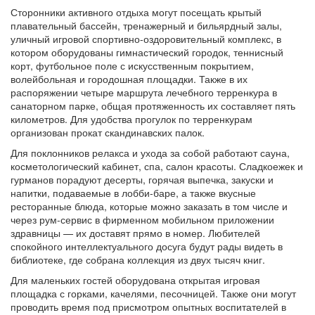
Сторонники активного отдыха могут посещать крытый
плавательный бассейн, тренажерный и бильярдный залы,
уличный игровой спортивно-оздоровительный комплекс, в
котором оборудованы гимнастический городок, теннисный
корт, футбольное поле с искусственным покрытием,
волейбольная и городошная площадки. Также в их
распоряжении четыре маршрута лечебного терренкура в
санаторном парке, общая протяженность их составляет пять
километров. Для удобства прогулок по терренкурам
организован прокат скандинавских палок.
Для поклонников релакса и ухода за собой работают сауна,
косметологический кабинет, спа, салон красоты. Сладкоежек и
гурманов порадуют десерты, горячая выпечка, закуски и
напитки, подаваемые в лобби-баре, а также вкусные
ресторанные блюда, которые можно заказать в том числе и
через рум-сервис в фирменном мобильном приложении
здравницы — их доставят прямо в номер. Любителей
спокойного интеллектуального досуга будут рады видеть в
библиотеке, где собрана коллекция из двух тысяч книг.
Для маленьких гостей оборудована открытая игровая
площадка с горками, качелями, песочницей. Также они могут
проводить время под присмотром опытных воспитателей в