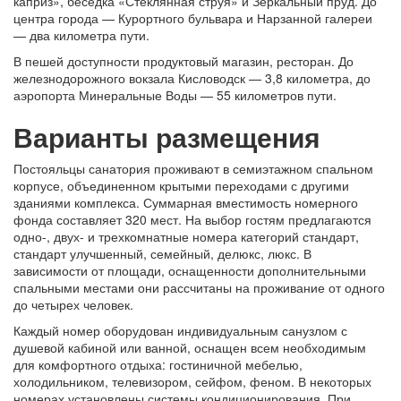
каприз», беседка «Стеклянная струя» и Зеркальный пруд. До
центра города — Курортного бульвара и Нарзанной галереи
— два километра пути.
В пешей доступности продуктовый магазин, ресторан. До
железнодорожного вокзала Кисловодск — 3,8 километра, до
аэропорта Минеральные Воды — 55 километров пути.
Варианты размещения
Постояльцы санатория проживают в семиэтажном спальном
корпусе, объединенном крытыми переходами с другими
зданиями комплекса. Суммарная вместимость номерного
фонда составляет 320 мест. На выбор гостям предлагаются
одно-, двух- и трехкомнатные номера категорий стандарт,
стандарт улучшенный, семейный, делюкс, люкс. В
зависимости от площади, оснащенности дополнительными
спальными местами они рассчитаны на проживание от одного
до четырех человек.
Каждый номер оборудован индивидуальным санузлом с
душевой кабиной или ванной, оснащен всем необходимым
для комфортного отдыха: гостиничной мебелью,
холодильником, телевизором, сейфом, феном. В некоторых
номерах установлены системы кондиционирования. При