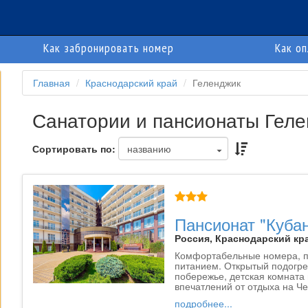
Как забронировать номер
Как о
Главная
Краснодарский край
Геленджик
Санатории и пансионаты Гел
Сортировать по:
Пансионат "Куба
Россия, Краснодарский кра
Комфортабельные номера, п
питанием. Открытый подогре
побережье, детская комната
впечатлений от отдыха на Ч
подробнее...