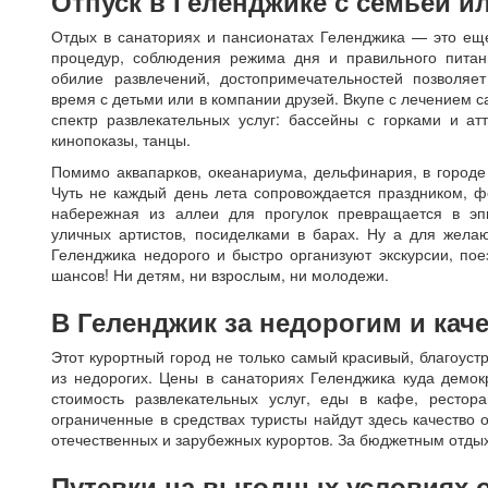
Отпуск в Геленджике с семьей и
Отдых в санаториях и пансионатах Геленджика — это ещ
процедур, соблюдения режима дня и правильного питани
обилие развлечений, достопримечательностей позволяе
время с детьми или в компании друзей. Вкупе с лечением 
спектр развлекательных услуг: бассейны с горками и ат
кинопоказы, танцы.
Помимо аквапарков, океанариума, дельфинария, в городе
Чуть не каждый день лета сопровождается праздником, 
набережная из аллеи для прогулок превращается в эпи
уличных артистов, посиделками в барах. Ну а для жела
Геленджика недорого и быстро организуют экскурсии, пое
шансов! Ни детям, ни взрослым, ни молодежи.
В Геленджик за недорогим и ка
Этот курортный город не только самый красивый, благоус
из недорогих. Цены в санаториях Геленджика куда демок
стоимость развлекательных услуг, еды в кафе, рестор
ограниченные в средствах туристы найдут здесь качество
отечественных и зарубежных курортов. За бюджетным отды
Путевки на выгодных условиях 