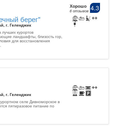
Хорошо
4.3
6 отзывов
ечный берег"
й, г. Геленджик
з лучших курортов
ающие ландшафты, близость гор,
ловия для восстановления
.
й, г. Геленджик
курортном селе Дивноморское в
ется пятиразовое питание по