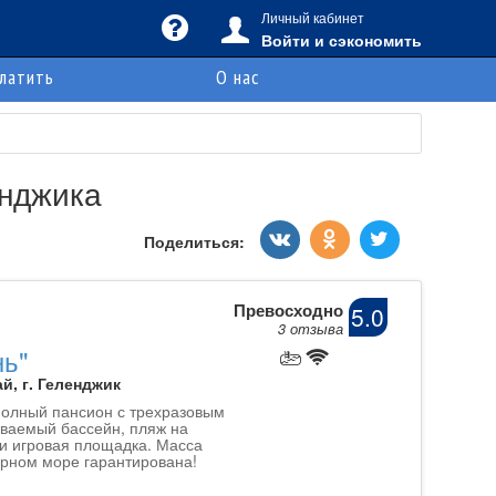
Личный кабинет
Войти и сэкономить
платить
О нас
енджика
Поделиться:
Превосходно
5.0
3 отзыва
нь"
й, г. Геленджик
олный пансион с трехразовым
ваемый бассейн, пляж на
 и игровая площадка. Масса
ерном море гарантирована!