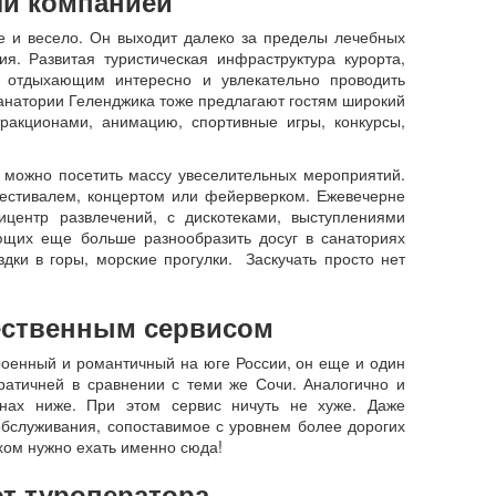
ли компанией
е и весело. Он выходит далеко за пределы лечебных
я. Развитая туристическая инфраструктура курорта,
т отдыхающим интересно и увлекательно проводить
санатории Геленджика тоже предлагают гостям широкий
тракционами, анимацию, спортивные игры, конкурсы,
 можно посетить массу увеселительных мероприятий.
фестивалем, концертом или фейерверком. Ежевечерне
центр развлечений, с дискотеками, выступлениями
ющих еще больше разнообразить досуг в санаториях
здки в горы, морские прогулки. Заскучать просто нет
чественным сервисом
троенный и романтичный на юге России, он еще и один
ратичней в сравнении с теми же Сочи. Аналогично и
анах ниже. При этом сервис ничуть не хуже. Даже
 обслуживания, сопоставимое с уровнем более дорогих
хом нужно ехать именно сюда!
от туроператора