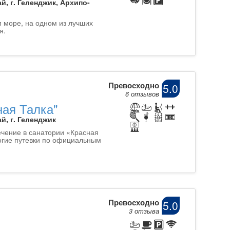
й, г. Геленджик, Архипо-
 море, на одном из лучших
я.
Превосходно
5.0
6 отзывов
ная Талка"
й, г. Геленджик
чение в санатории «Красная
огие путевки по официальным
Превосходно
5.0
3 отзыва