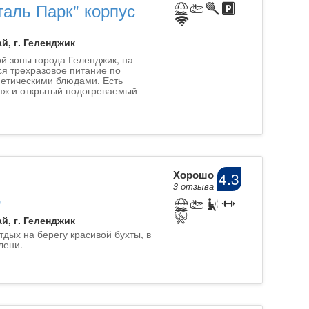
таль Парк" корпус
й, г. Геленджик
й зоны города Геленджик, на
ся трехразовое питание по
иетическими блюдами. Есть
яж и открытый подогреваемый
Хорошо
4.3
3 отзыва
"
й, г. Геленджик
дых на берегу красивой бухты, в
лени.