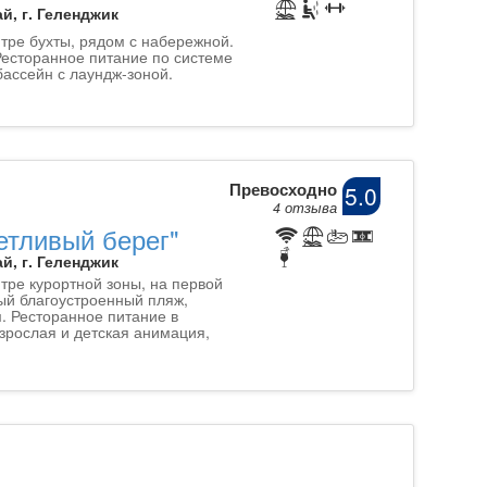
й, г. Геленджик
тре бухты, рядом с набережной.
есторанное питание по системе
бассейн с лаундж-зоной.
Превосходно
5.0
4 отзыва
етливый берег"
й, г. Геленджик
тре курортной зоны, на первой
ый благоустроенный пляж,
. Ресторанное питание в
зрослая и детская анимация,