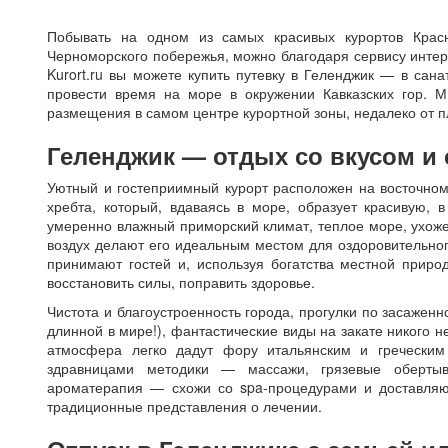
Побывать на одном из самых красивых курортов Крас
Черноморского побережья, можно благодаря сервису интер
Kurort.ru вы можете купить путевку в Геленджик — в сан
провести время на море в окружении Кавказских гор. М
размещения в самом центре курортной зоны, недалеко от п
Геленджик — отдых со вкусом и
Уютный и гостеприимный курорт расположен на восточном 
хребта, который, вдаваясь в море, образует красивую,
умеренно влажный приморский климат, теплое море, ухож
воздух делают его идеальным местом для оздоровительно
принимают гостей и, используя богатства местной прир
восстановить силы, поправить здоровье.
Чистота и благоустроенность города, прогулки по засаже
длинной в мире!), фантастические виды на закате никого 
атмосфера легко дадут фору итальянским и греческим
здравницами методики — массажи, грязевые обертыв
ароматерапия — схожи со spa-процедурами и доставляю
традиционные представления о лечении.