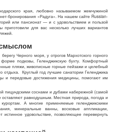
нодарского края, любовно называемом жемчужиной
нет-бронирования «Радуга». На нашем сайте Russian-
аторий или пансионат — и с удовольствием и пользой
ы приготовили для вас несколько лучших вариантов
ляжей.
 смыслом
берегу Черного моря, у отрогов Мархотского горного
 в форме подковы, Геленджикскую бухту. Комфортный
енные пляжи, живописные горные пейзажи и целебный
го отдыха. Круглый год лучшие санатории Геленджика
оды и передовые достижения медицины, помогают им
нной пицундскими соснами и дубами набережной (самой
не оставляют равнодушным. Местная природа, погода и
 курортам. А многие применяемые геленджикскими
ания, минеральные ванны, восковые аппликации,
т истинное удовольствие, позволяющее перевернуть